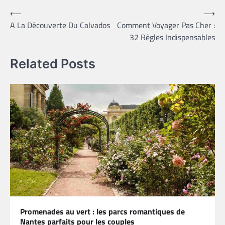
Navigation
⟵
⟶
A La Découverte Du Calvados
Comment Voyager Pas Cher :
de
32 Règles Indispensables
l’article
Related Posts
Promenades au vert : les parcs romantiques de
Nantes parfaits pour les couples