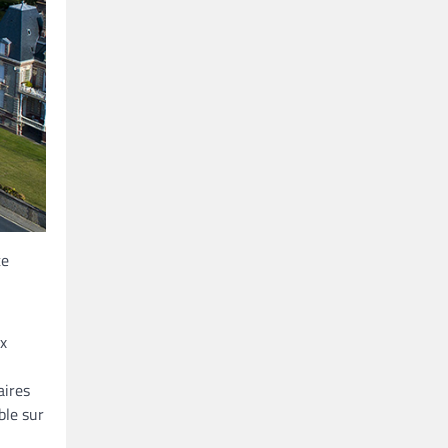
te
ux
aires
ble sur