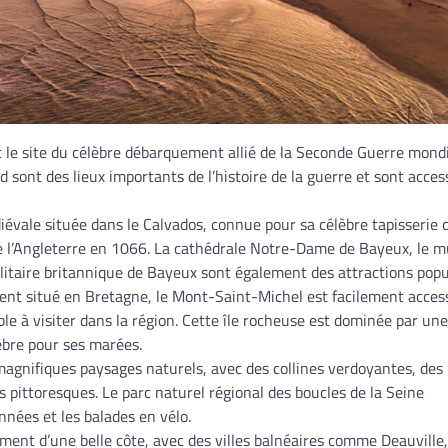
 le site du célèbre débarquement allié de la Seconde Guerre mond
sont des lieux importants de l’histoire de la guerre et sont acces
évale située dans le Calvados, connue pour sa célèbre tapisserie 
de l’Angleterre en 1066. La cathédrale Notre-Dame de Bayeux, le 
ilitaire britannique de Bayeux sont également des attractions popu
nt situé en Bretagne, le Mont-Saint-Michel est facilement access
le à visiter dans la région. Cette île rocheuse est dominée par une
èbre pour ses marées.
magnifiques paysages naturels, avec des collines verdoyantes, des
 pittoresques. Le parc naturel régional des boucles de la Seine
nées et les balades en vélo.
ment d’une belle côte, avec des villes balnéaires comme Deauville,