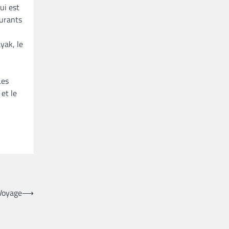
ui est
aurants
yak, le
Les
et le
 Voyage
⟶