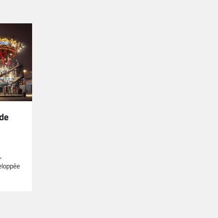
 de
,
veloppée