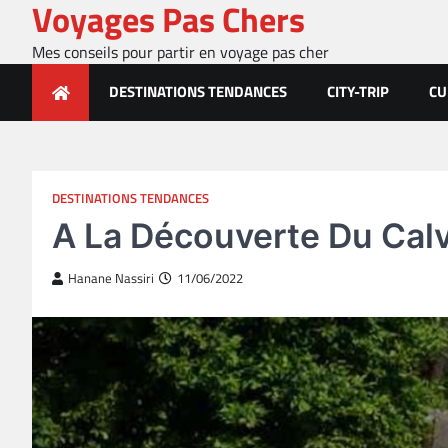
Voyages Pas Chers
Skip
to
Mes conseils pour partir en voyage pas cher
content
DESTINATIONS TENDANCES
CITY-TRIP
CU
DESTINATIONS TENDANCES
A La Découverte Du Cal
Hanane Nassiri
11/06/2022