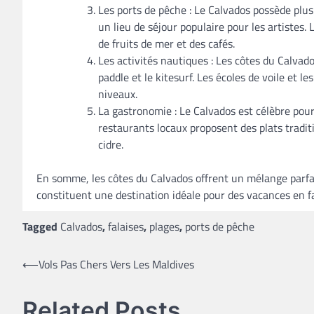
Les ports de pêche : Le Calvados possède plu
un lieu de séjour populaire pour les artistes
de fruits de mer et des cafés.
Les activités nautiques : Les côtes du Calvad
paddle et le kitesurf. Les écoles de voile et 
niveaux.
La gastronomie : Le Calvados est célèbre pour 
restaurants locaux proposent des plats tradi
cidre.
En somme, les côtes du Calvados offrent un mélange parfait
constituent une destination idéale pour des vacances en fa
Tagged
Calvados
,
falaises
,
plages
,
ports de pêche
Navigation
⟵
Vols Pas Chers Vers Les Maldives
de
Related Posts
l’article