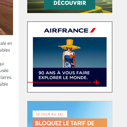
iale en
sibles
qui
musée
laires.
ible