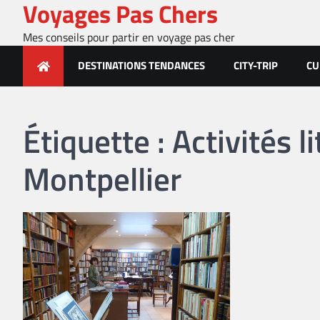
Voyages Pas Chers
Skip
to
Mes conseils pour partir en voyage pas cher
content
DESTINATIONS TENDANCES
CITY-TRIP
CU
Étiquette :
Activités l
Montpellier