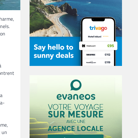
charme,
nels.
mon
à
ontrent
ma
ra-
mme,
t un