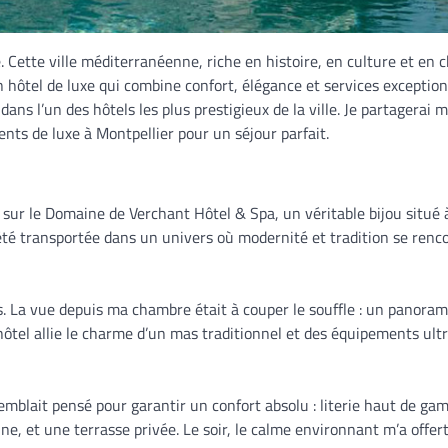
. Cette ville méditerranéenne, riche en histoire, en culture et en 
hôtel de luxe qui combine confort, élégance et services exception
ans l’un des hôtels les plus prestigieux de la ville. Je partagerai 
ts de luxe à Montpellier pour un séjour parfait.
 sur le Domaine de Verchant Hôtel & Spa, un véritable bijou situé 
 été transportée dans un univers où modernité et tradition se renc
. La vue depuis ma chambre était à couper le souffle : un panora
L’hôtel allie le charme d’un mas traditionnel et des équipements ult
emblait pensé pour garantir un confort absolu : literie haut de ga
nne, et une terrasse privée. Le soir, le calme environnant m’a offer