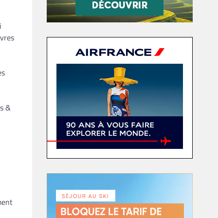
i
uvres
es
is &
ment