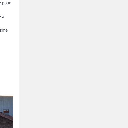
e pour
e à
sine