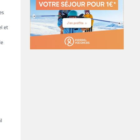
es
l et
le
il