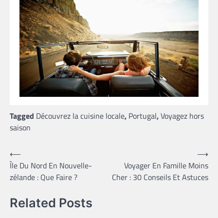
Tagged
Découvrez la cuisine locale
,
Portugal
,
Voyagez hors
saison
Navigation
⟵
⟶
Île Du Nord En Nouvelle-
Voyager En Famille Moins
de
zélande : Que Faire ?
Cher : 30 Conseils Et Astuces
l’article
Related Posts