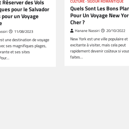
Réserver des Vols
CULTURE
SÉJOUR ROMANTIQUE
Quels Sont Les Bons Pla
ues pour le Salvador
Pour Un Voyage New Yor
s pour un Voyage
Cher ?
e
Hanane Nassiri
20/10/2022
ssiri
11/08/2023
New York est une ville populaire et
est une destination de voyage
excitante à visiter, mais cela peut
vec ses magnifiques plages,
rapidement devenir coûteux si vou
brante et ses sites
faites…
 Pour…