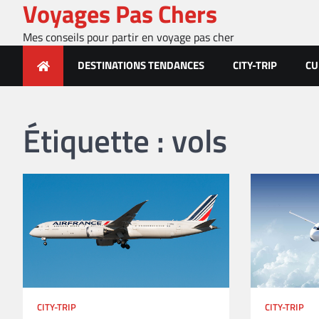
Voyages Pas Chers
Skip
to
Mes conseils pour partir en voyage pas cher
content
DESTINATIONS TENDANCES
CITY-TRIP
CU
Étiquette :
vols
CITY-TRIP
CITY-TRIP