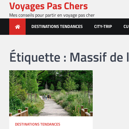
Voyages Pas Chers
Skip
to
Mes conseils pour partir en voyage pas cher
content
DESTINATIONS TENDANCES
CITY-TRIP
CU
Étiquette :
Massif de 
DESTINATIONS TENDANCES